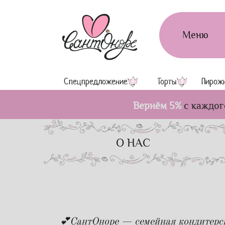
Меню
Спецпредложение
Торты
Пирож
Вернём 5%
с каждог
О НАС
💕СантОноре — семейная кондитерск