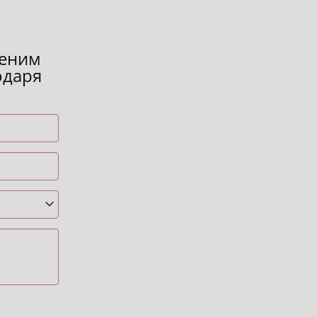
ценим
одаря